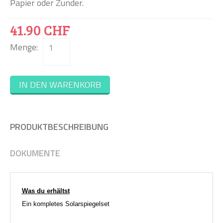
Papier oder Zunder.
41.90 CHF
Menge:
IN DEN WARENKORB
PRODUKTBESCHREIBUNG
Co
MA
DOKUMENTE
G
Joom
Down
Was du erhältst
&
Ein kompletes Solarspiegelset
Supp