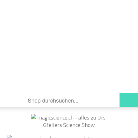
Kindergarten
Ab 6
Ab 8
Ab 10
Ab 12
Ab 14
Auftritte
Auftritte
Videos
Instruktionsvideos
On TV
Auftritte
Kontakt
Kontaktdaten