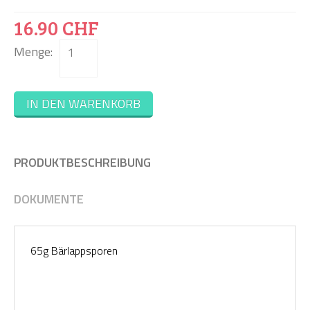
16.90 CHF
Menge:
IN DEN WARENKORB
PRODUKTBESCHREIBUNG
Co
MA
DOKUMENTE
G
Joom
Down
65g Bärlappsporen
&
Supp