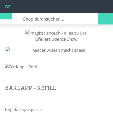
Sprache auswählen
DE
BÄRLAPP - REFILL
65g Bärlappsporen