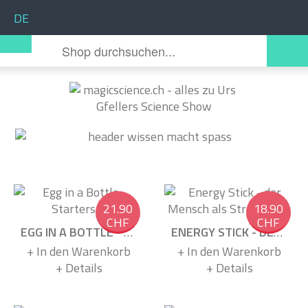
Sprache auswählen
DE
21.90
18.90
CHF
CHF
EGG IN A BOTTLE - STARTERSET
ENERGY STICK - DER MENSCH ALS STROMLEITER
+ In den Warenkorb
+ In den Warenkorb
+ Details
+ Details