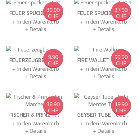
30.90
37.90
FEUER SPUCKEN - SET I
FEUER SPUCKEN - SET II
CHF
CHF
+ In den Warenkorb
+ In den Warenkorb
+ Details
+ Details
9.90
59.90
FEUERZEUGBENZIN
FIRE WALLET
CHF
CHF
+ In den Warenkorb
+ In den Warenkorb
+ Details
+ Details
38.90
19.90
CHF
CHF
FISCHER & PRINZ - EIN MÄRCHEN
GEYSER TUBE - COLA MENTOS TRICK
+ In den Warenkorb
+ In den Warenkorb
+ Details
+ Details